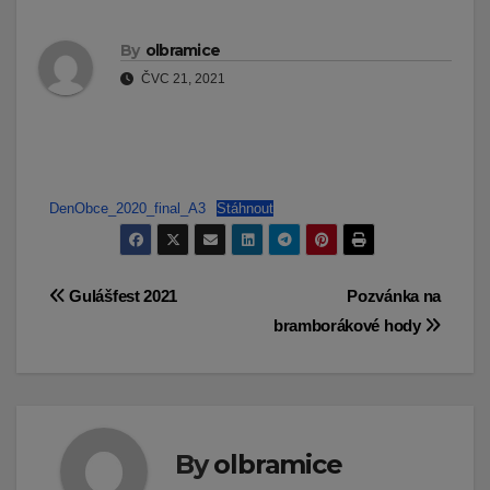
By
olbramice
ČVC 21, 2021
DenObce_2020_final_A3
Stáhnout
Navigace
Gulášfest 2021
Pozvánka na
bramborákové hody
pro
příspěvek
By
olbramice