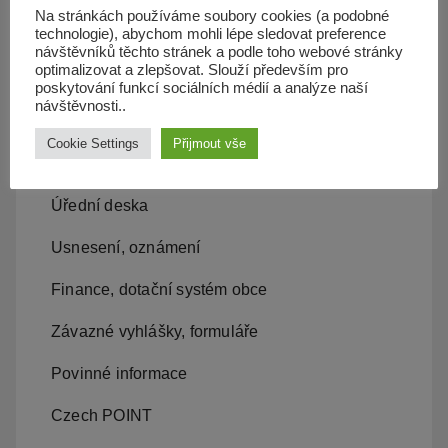
Na stránkách používáme soubory cookies (a podobné
technologie), abychom mohli lépe sledovat preference
Občan server
návštěvníků těchto stránek a podle toho webové stránky
optimalizovat a zlepšovat. Slouží především pro
Dopravní obslužnost
poskytování funkcí sociálních médií a analýze naší
návštěvnosti..
Obecní úřad
Cookie Settings
Přijmout vše
Kontakty, místní samospráva
Úřední deska
Usnesení, oznámení
Finance, dotační systém obce
Závazné vyhlášky, formuláře
Povinné informace
Czech POINT