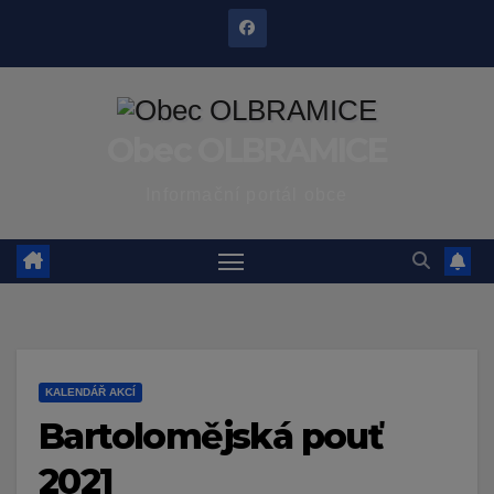
Skip
to
content
Obec OLBRAMICE
Informační portál obce
KALENDÁŘ AKCÍ
Bartolomějská pouť
2021